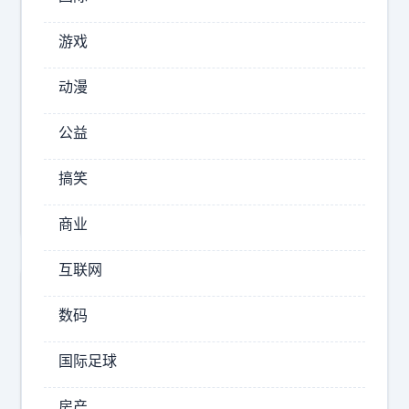
塔
，
游戏
2026-
动漫
08-
07
公益
16:27
钓
搞笑
鱼
岛
商业
上
的
互联网
灯
数码
塔
，
国际足球
为
什
房产