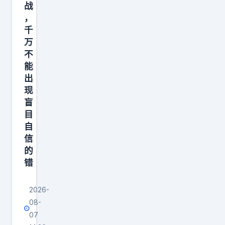
，
战
直
，
接
千
万
扣
不
押
能
运
出
现
盲
目
自
信
的
错
2026-
08-
07