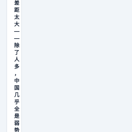
日
差
本
距
，
太
大
而
—
中
—
国
除
则
了
在
人
赌
多
，
美
中
国
国
几
乎
全
是
弱
势