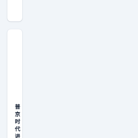
个
曾
经
叫
嚣
不
停
的
以
色
列
，
普
没
京
有
时
怎
代
么
进