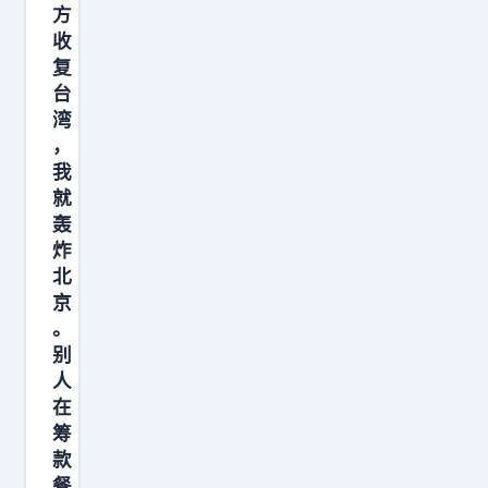
政
方
超
收
复
过
台
2
湾
5
，
年
我
，
就
新
轰
炸
任
北
期
京
要
。
别
人
在
筹
款
餐