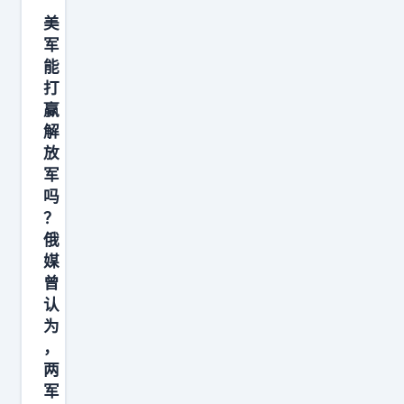
国
美
赌
军
中
能
国
打
不
赢
敢
解
武
放
军
力
吗
收
？
复
俄
台
媒
湾
曾
，
认
为
不
，
敢
两
打
军