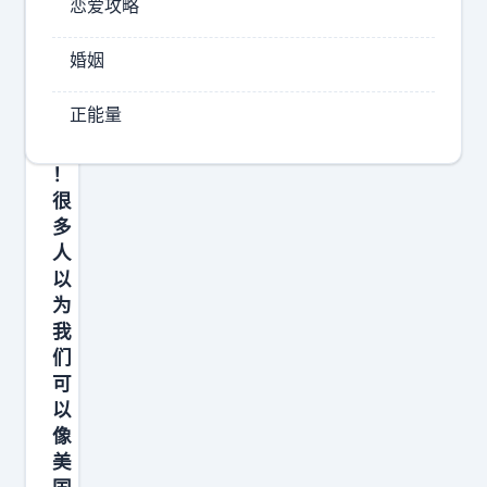
恋爱攻略
向
而
了
是
婚姻
美
“
宣
国
正能量
战
，
”
越
！
南
很
也
多
在
人
以
倒
为
向
我
美
们
国
可
的
以
路
像
美
上