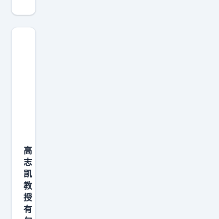
台
湾
不
是
“
执
法
”
，
而
是
高
“
志
宣
凯
战
教
”
授
！
有