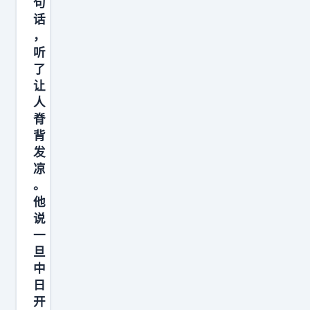
很
句
话
多
，
人
听
以
了
为
让
我
人
们
脊
背
可
发
以
凉
像
。
美
他
国
说
扣
一
旦
船
中
那
日
样
开