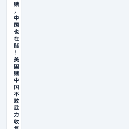
发
赌
凉
，
。
中
他
国
也
说
在
一
赌
旦
！
中
美
日
国
开
赌
中
战
国
，
不
千
敢
万
武
不
力
能
收
复