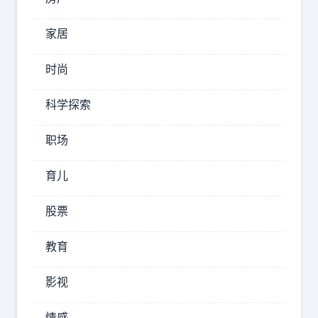
么
中
家居
日
菲
时尚
闹
律
得
宾
科学探索
再
倒
凶
向
职场
我
了
们
美
育儿
国
也
，
不
股票
新
拆
加
教育
？
坡
不
倒
影视
是
向
了
不
情感