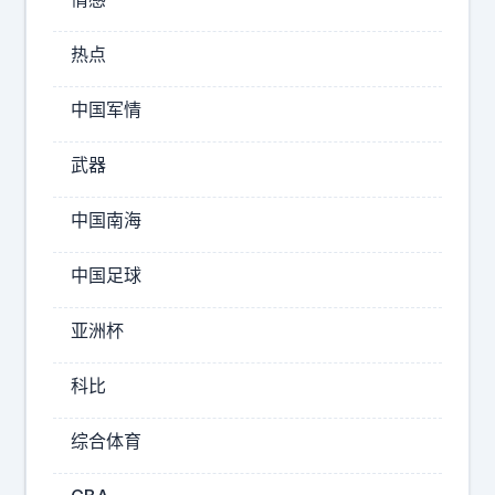
美
敢
国
，
热点
，
是
柬
不
中国军情
埔
能
寨
武器
倒
！
向
一
了
中国南海
旦
美
拆
国
中国足球
了
，
那
越
亚洲杯
南
座
也
科比
塔
在
，
倒
综合体育
向
美