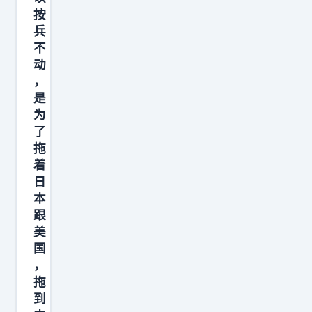
按
了
兵
人
不
多
动
，
，
中
是
国
为
了
几
拖
乎
着
全
日
是
本
弱
跟
势
美
国
。
，
俄
拖
媒
到