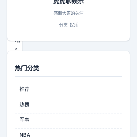
虎虎聊娱乐
鱼
岛
感谢大家的关注
上
的
分类: 娱乐
灯
塔
，
为
什
热门分类
么
中
日
推荐
闹
得
热榜
再
凶
军事
我
们
NBA
也