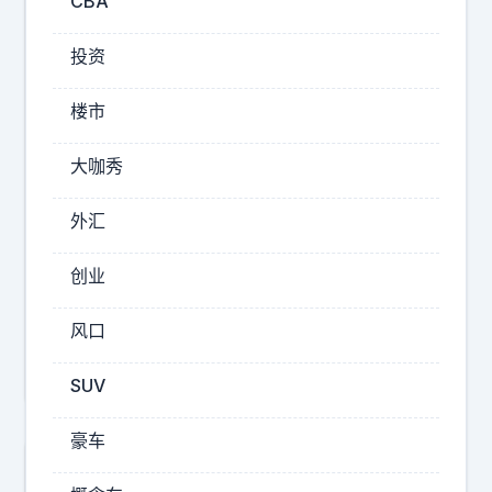
CBA
国
的
投资
路
上
楼市
。
我
大咖秀
2026-
外汇
08-
07
创业
14:26
菲
风口
律
宾
SUV
倒
向
豪车
了