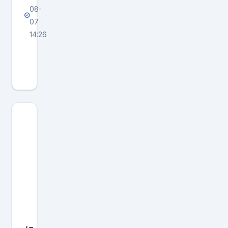
08-
07
14:26
普
京
时
代
进
入
倒
计
时
，
中
国
必