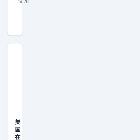
14:26
高
志
凯
教
授
有
句
话
，
听
了
让
人
美
脊
国
背
在