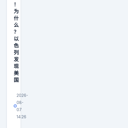
！
怕
为
美
什
国
么
？
以
色
列
发
现
美
国
2026-
08-
07
14:26
那