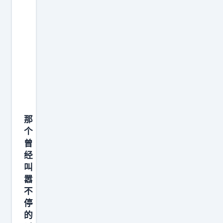
白
过
来
，
中
国
之
所
那
以
个
按
曾
兵
经
不
叫
动
嚣
，
不
停
是
的
为