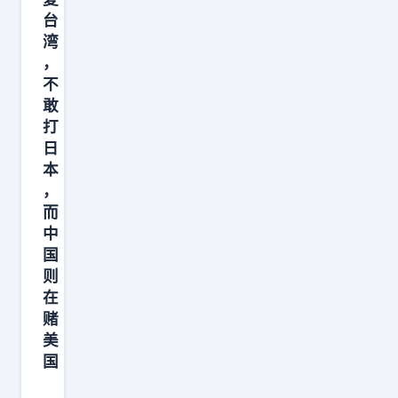
出
台
现
湾
盲
，
目
不
自
敢
信
打
日
的
本
错
，
而
中
国
则
在
赌
美
国