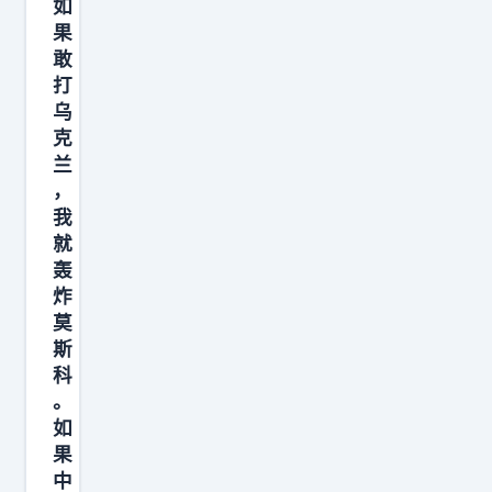
如
须
果
警
敢
惕
打
俄
乌
罗
克
斯
兰
，
政
我
策
就
突
轰
变
炸
，
莫
普
斯
科
京
。
已
如
经
果
执
中