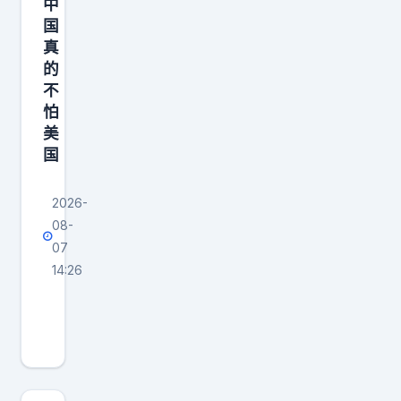
中
国
真
的
不
怕
美
国
2026-
08-
07
14:26
美
日
现
才
明