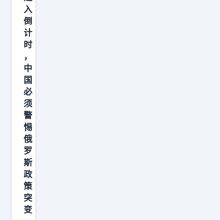
叫
入
了
倒
计
，
时
一
，
下
中
子
国
变
必
得
须
警
安
惕
静
俄
了
罗
！
斯
为
政
什
策
突
么
变
？