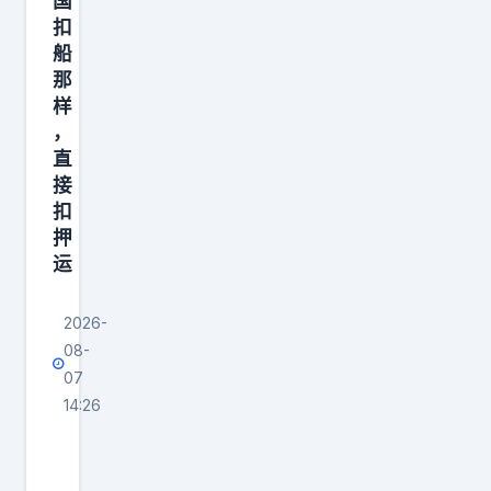
国
。
扣
我
船
那
样
，
直
接
扣
押
运
2026-
08-
07
14:26
封
锁