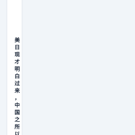
？
俄
媒
曾
美
认
日
为
现
，
才
两
明
军
白
差
过
来
距
，
太
中
大
国
—
之
—
所
除
以