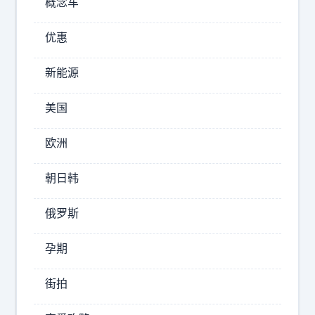
概念车
美
国
优惠
，
新
新能源
加
坡
美国
倒
封
欧洲
向
锁
了
台
朝日韩
美
湾
国
不
俄罗斯
，
是
柬
“
孕期
执
埔
法
寨
街拍
”
倒
，