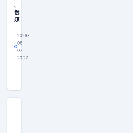
。
俄
媒
2026-
08-
07
20:27
美
军
能
打
赢
解
放
军
吗