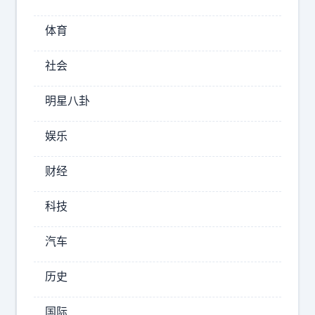
不
拆
体育
？
不
社会
是
不
明星八卦
敢
，
娱乐
是
不
财经
能
！
科技
一
旦
汽车
拆
了
历史
那
座
国际