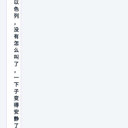
以
了
色
拖
列
着
，
日
没
有
本
怎
跟
么
美
叫
国
了
，
，
拖
一
下
到
子
中
变
国
得
真
安
的
静
不
了