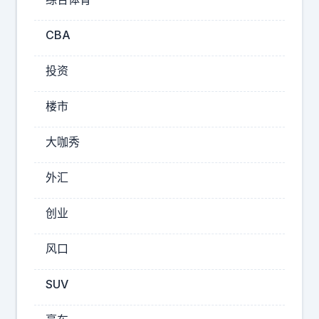
分
王
CBA
加
盟
广
投资
东
宏
楼市
远
？
大咖秀
跌
落
外汇
之
路
创业
让
人
风口
唏
嘘
SUV
近
期