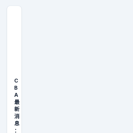
9
为
3
，
，
这
主
件
要
事
打
最
得
值
分
得
后
聊
C
卫
的
B
；
，
A
后
不
最
者
是
新
是
杜
消
2
兰
息
：
0
特