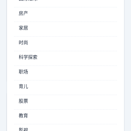
2026-
房产
08-
06
家居
11:18
芝
时尚
士
讲
科学探索
解
员
职场
育儿
股票
教育
影视