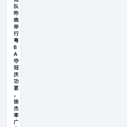
道
实
队
昨
，
力
晚
这
”
举
段
说
行
旧
成
粤
历
“
B
史
7
A
夺
不
6
冠
能
人
庆
拿
肯
功
来
定
宴
给
强
，
马
过
徐
杰
利
当
率
克
年
广
·
的