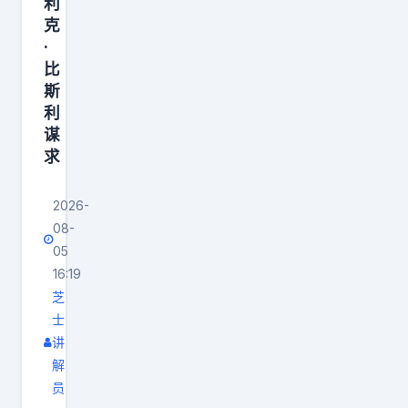
利
个
克
N
·
比
B
斯
A
利
三
谋
分
求
王
”
2026-
，
08-
而
05
是
16:19
芝
职
士
业
讲
体
解
育
员
里