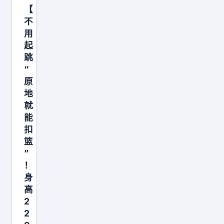
【
利
络
不
不
上
用
是
疯
起
曾
狂
跳
在
输
“
上
出
原
地
海
！
就
、
最
能
山
近
扣
东
杜
篮
、
兰
”
广
特
！
身
东
在
高
打
网
2
过
络
2
球
上