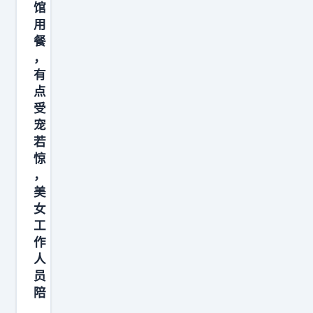
馆
联
用
系
餐
多
，
家
有
点
C
受
B
宠
A
若
甚
惊
至
，
N
美
女
B
工
L
作
俱
人
乐
员
部
陪
，