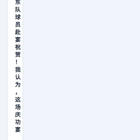
东
比
宇
队
斯
宙
球
利
勇
员
赴
的
”
宴
传
，
祝
闻
又
贺
增
把
！
加
“
我
可
在
认
为
信
你
，
度
们
这
。
眼
场
马
里
庆
利
，
功
克
我
宴
·
抢