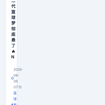
二
圈
代
爆
篮
球
出
梦
一
彻
则
底
重
悬
磅
了
消
🔥
N
息
，
2026-
前
08-
N
06
B
07:13
A
篮
知
球
名
是