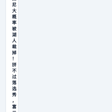
尼
东
大
宏
概
远
率
？
被
跌
湖
落
人
裁
之
掉
路
！
让
拼
人
不
唏
过
嘘
落
选
近
秀
期
，
篮
富
球