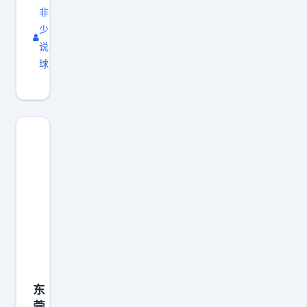
非
尔
点
少
·
变
说
比
形
球
斯
了
利
。
，
有
央
人
视
把
体
“
育
7
当
6
时
人
有
具
明
备
确
争
东
报
冠
莞