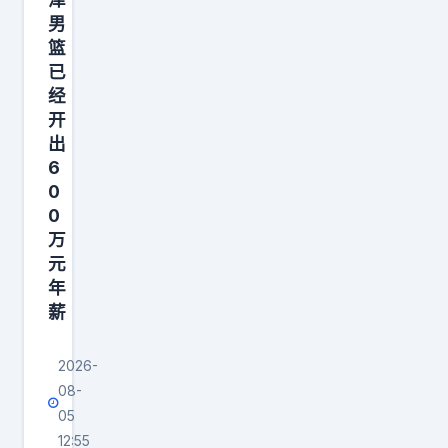
广
两
男
篮
东
段
已
宏
话
经
远
被
开
在
不
出
2
断
6
0
压
0
0
1
缩
万
9
之
元
年
后
年
签
，
薪
下
意
的
思
2026-
是
已
08-
迈
经
05
克
有
12:55