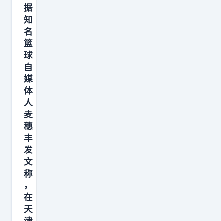
据
0
又
知
8
在
名
年
评
篮
榜
论
球
眼
区
自
媒
，
里
体
身
和
人
高
球
麦
和
迷
穗
打
你
丰
法
来
发
文
都
我
称
不
往
，
一
，
在
样
而
天
。
是
津