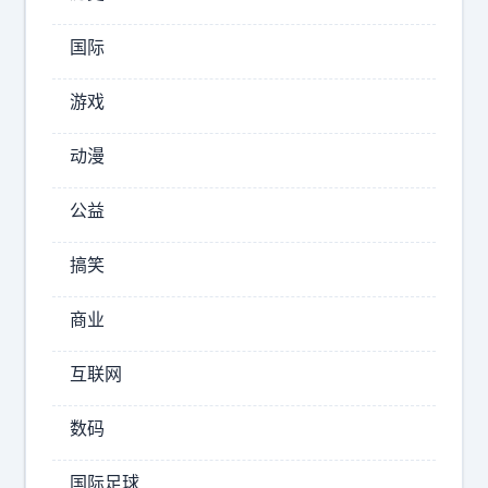
东
宏
国际
远
一
游戏
直
都
动漫
是
我
公益
的
家
搞笑
，
离
商业
开
总
互联网
是
有
数码
不
舍
国际足球