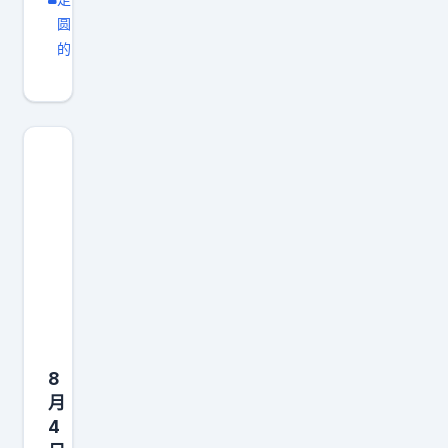
神
圆
射
的
手
马
利
克
·
比
斯
利
正
在
主
8
动
月
寻
4
找