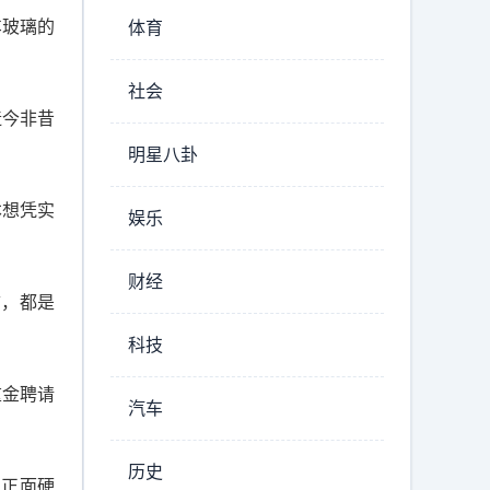
车玻璃的
体育
社会
造今非昔
明星八卦
本想凭实
娱乐
财经
言，都是
科技
重金聘请
汽车
历史
队正面硬