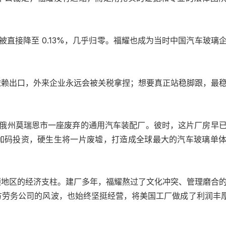
被直接降至 0.13%，几乎归零。福耀也成为当时中国汽车玻璃
依赖出口，外来企业永远会被关税拿捏；想要真正站稳脚跟，最
俄亥俄州莫瑞恩市一座废弃的通用汽车装配厂。彼时，这片厂房早
加码投资，硬生生将一片废墟，打造成全球最大的汽车玻璃单
顿地区的经济支柱。建厂多年，福耀熬过了文化冲突、管理磨合
三方劳务公司的风波，也始终坚挺经营，将美国工厂做成了利润丰厚