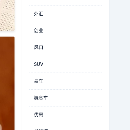
外汇
创业
风口
SUV
豪车
概念车
优惠