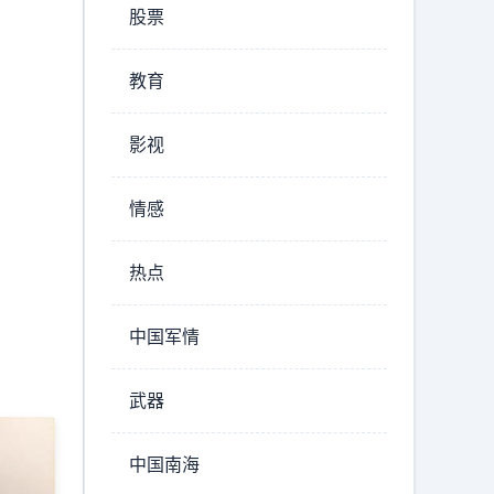
股票
教育
影视
情感
热点
中国军情
武器
中国南海