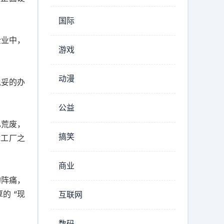
国际
企业中，
游戏
动漫
稳妥的办
公益
已荒废，
搞笑
体工厂之
商业
的阵痛，
的 “现
互联网
数码