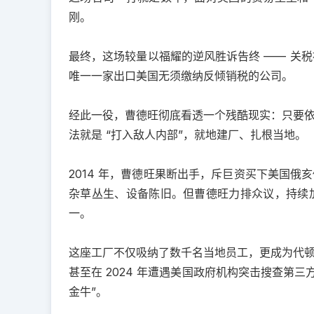
刚。
最终，这场较量以福耀的逆风胜诉告终 —— 关税
唯一一家出口美国无须缴纳反倾销税的公司。
经此一役，曹德旺彻底看透一个残酷现实：只要
法就是 “打入敌人内部”，就地建厂、扎根当地。
2014 年，曹德旺果断出手，斥巨资买下美国
杂草丛生、设备陈旧。但曹德旺力排众议，持续
一。
这座工厂不仅吸纳了数千名当地员工，更成为代
甚至在 2024 年遭遇美国政府机构突击搜查第
金牛”。