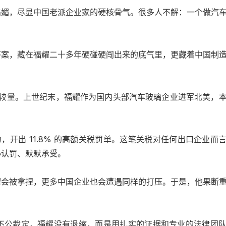
谄媚，尽显中国老派企业家的硬核骨气。很多人不解：一个做汽
答案，藏在福耀二十多年硬碰硬闯出来的底气里，更藏着中国制
 的较量。上世纪末，福耀作为国内头部汽车玻璃企业进军北美，
为，开出 11.8% 的高额关税罚单。这笔关税对任何出口企业而
协认罚、默默承受。
耀会被拿捏，更多中国企业也会遭遇同样的打压。于是，他果断
。
不公裁定，福耀没有退缩，而是用扎实的证据和专业的法律团