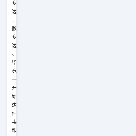
多
远
，
撇
多
远
。
毕
竟
一
开
始
这
件
事
跟