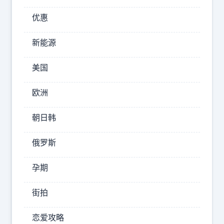
播
优惠
，
一
新能源
开
美国
始
小
欧洲
妞
在
朝日韩
直
播
俄罗斯
间
彻
孕期
底
街拍
绷
不
恋爱攻略
住