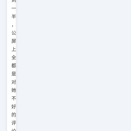
一
半
，
公
屏
上
全
都
是
对
她
不
好
的
评
论