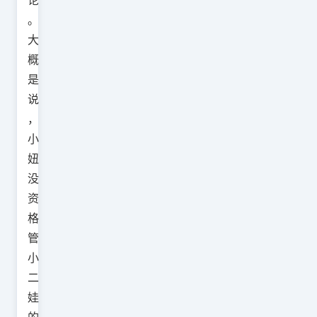
。
大
概
是
说
，
小
妞
没
资
格
管
小
二
娃
的