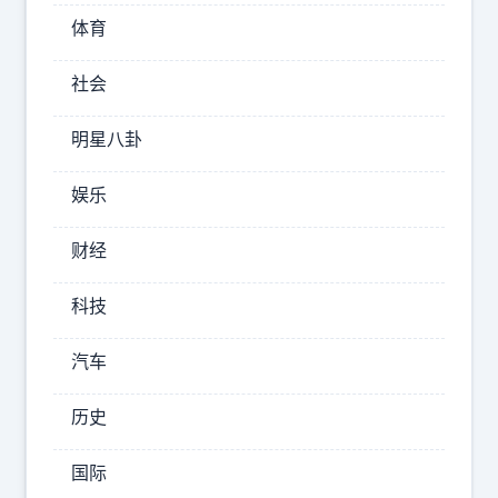
为
体育
何
社会
哭
着
明星八卦
道
歉？
娱乐
二
财经
娃
跟
科技
小
汽车
妹
是
历史
二
婚
国际