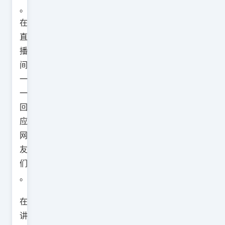
。
在
直
播
间
一
一
回
应
网
友
们
。
在
讲