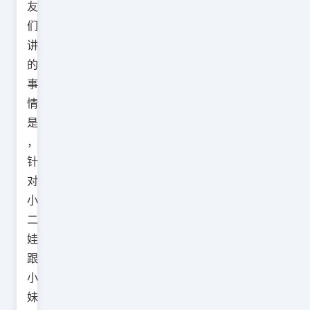
友
们
讲
的
事
情
是
，
针
对
小
二
娃
跟
小
妹