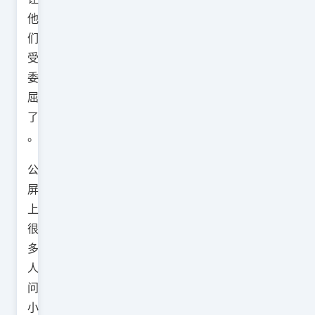
他
们
受
委
屈
了
。
公
屏
上
很
多
人
问
小