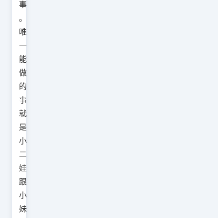
事
。
唯
一
能
做
的
事
就
是
小
二
娃
跟
小
妹