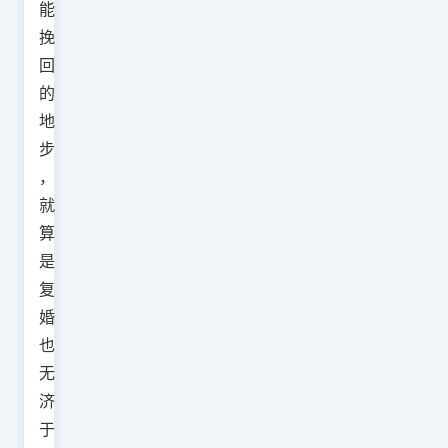
能
挽
回
的
地
步
，
就
算
是
复
婚
也
无
济
于