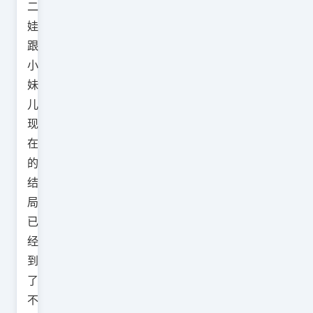
二
娃
跟
小
妹
儿
现
在
的
结
局
已
经
到
了
不