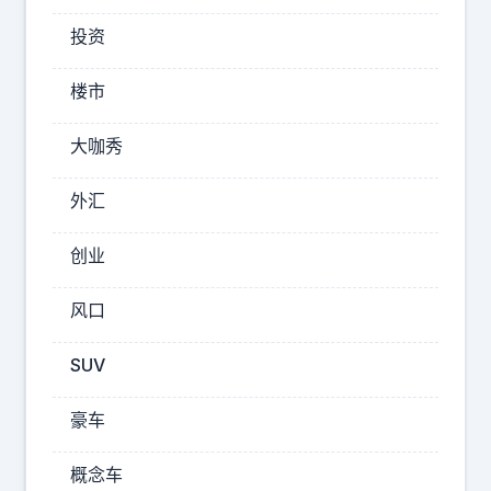
她
投资
不
知
楼市
道
，
大咖秀
全
程
外汇
手
抖
创业
。
风口
小
SUV
妞
再
豪车
次
开
概念车
直