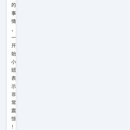
的
事
情
，
一
开
始
小
妞
表
示
非
常
震
惊
！