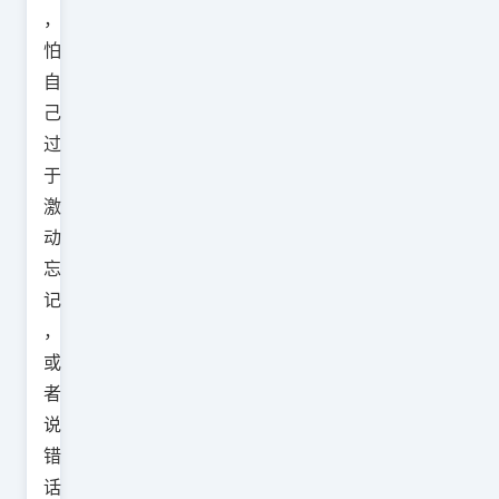
，
怕
自
己
过
于
激
动
忘
记
，
或
者
说
错
话