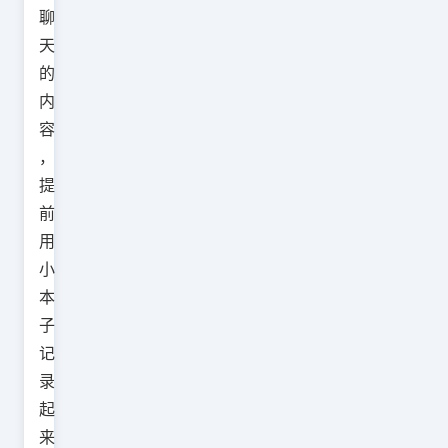
聊
天
的
内
容
，
提
前
用
小
本
子
记
录
起
来