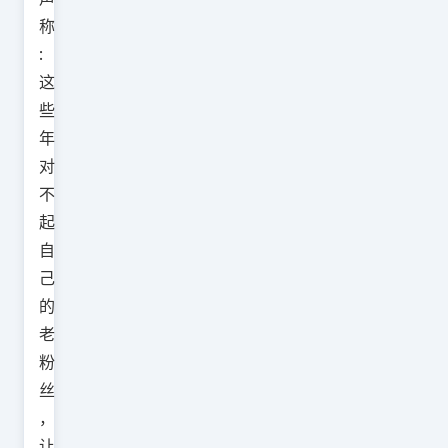
称
:
这
些
年
对
不
起
自
己
的
老
粉
丝
，
让