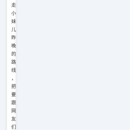
走
小
妹
儿
昨
晚
的
路
线
，
把
要
跟
网
友
们