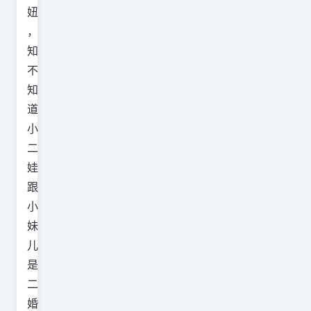
妞
，
知
不
知
道
小
二
娃
跟
小
妹
儿
是
二
婚