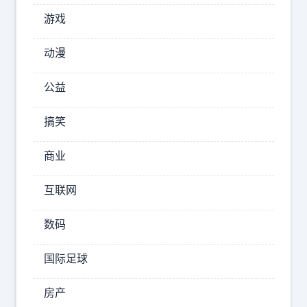
她
游戏
不
知
动漫
道，
公益
全
程
搞笑
手
抖。
商业
互联网
2025-
09-25
数码
18:49:00
国际足球
傻
瓜
叫
房产
阿