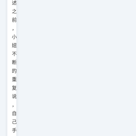
述
之
前
，
小
妞
不
断
的
重
复
说
，
自
己
手