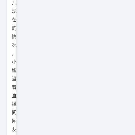
儿
现
在
的
情
况
，
小
妞
当
着
直
播
间
网
友