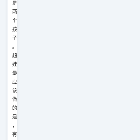
是
两
个
孩
子
。
超
娃
最
应
该
做
的
是
，
有