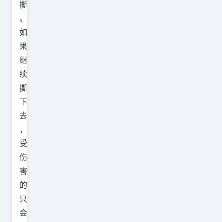
撕
。
如
果
继
续
撕
下
去
，
受
伤
害
的
只
会