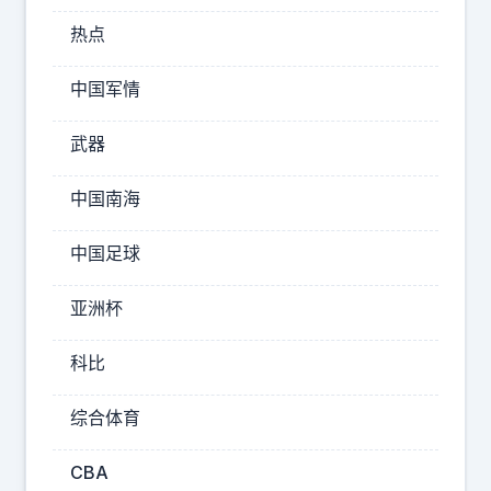
，
热点
为
何
中国军情
哭
着
武器
道
歉
中国南海
？
二
中国足球
娃
亚洲杯
跟
小
科比
妹
是
综合体育
二
婚
CBA