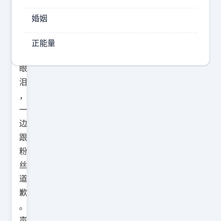
，
婚姻
一
边
正能量
擦
眼
泪
，
一
边
跟
粉
丝
道
歉
。
声