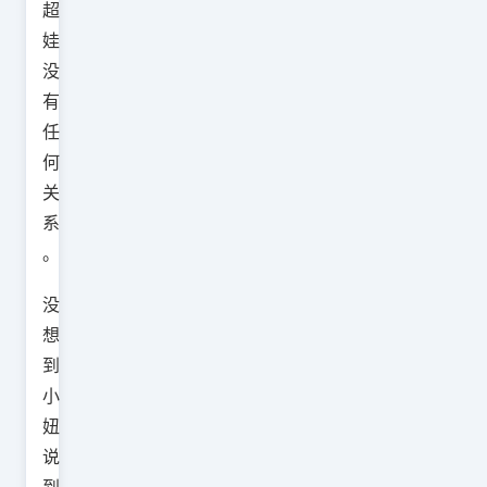
超
娃
没
有
任
何
关
系
。
没
想
到
小
妞
说
到