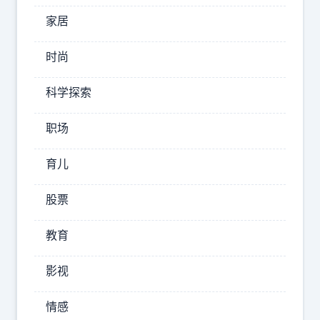
哥
家居
社
时尚
会
科学探索
震
惊
职场
？
育儿
小
妞
股票
在
直
教育
播
间
影视
泪
崩
情感