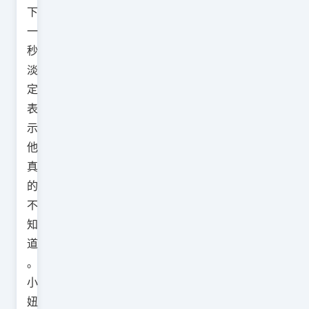
下
一
秒
淡
定
表
示
他
真
的
不
知
道
。
小
妞