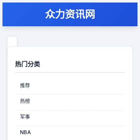
众力资讯网
震
惊？
热门分类
小
妞
推荐
在
直
热榜
播
军事
间
泪
NBA
崩，