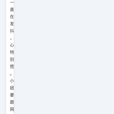
一
直
在
发
抖
，
心
特
别
慌
。
小
妞
要
跟
网