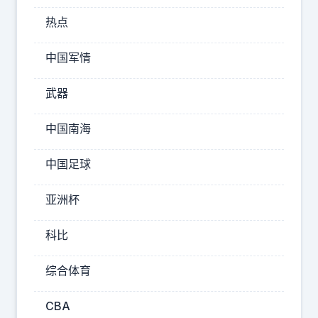
，
热点
至
今
中国军情
仍
待
武器
字
中国南海
闺
中
中国足球
。
经
亚洲杯
人
牵
科比
线
搭
综合体育
桥
CBA
去