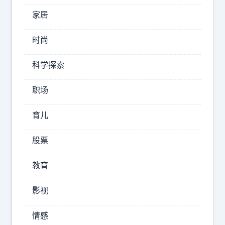
傻
家居
瓜
叫
时尚
阿
哥
科学探索
社
职场
会
育儿
大
姐
股票
由
于
教育
身
影视
材
丰
情感
腴