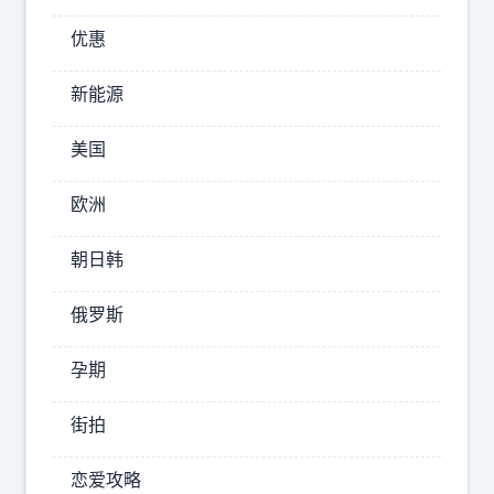
黑
优惠
人
帅
新能源
小
伙
美国
很
是
欧洲
风
朝日韩
趣
，
俄罗斯
调
侃
孕期
道
：
街拍
“
恋爱攻略
你