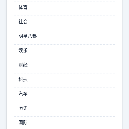
仍
体育
待
社会
字
闺
明星八卦
中。
经
娱乐
人
财经
牵
线
科技
搭
汽车
桥
去
历史
相
亲，
国际