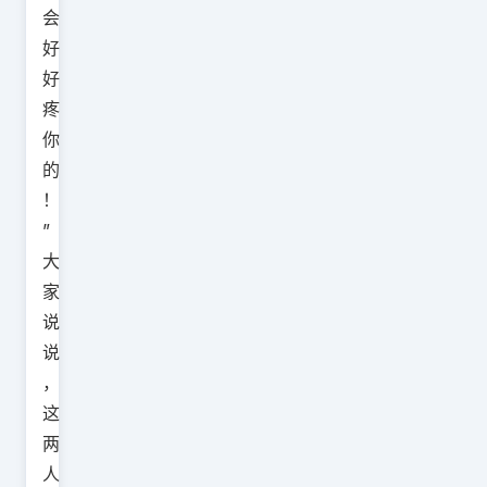
会
好
好
疼
你
的
！
”
大
家
说
说
，
这
两
人