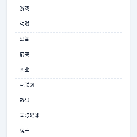
两
游戏
人
对
动漫
彼
公益
此
印
搞笑
象
都
商业
不
互联网
错。
那
数码
国际足球
2025-
09-11
房产
07:41:19