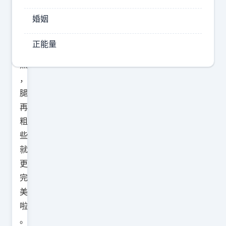
要
婚姻
是
再
正能量
胖
点
，
腿
再
粗
些
就
更
完
美
啦
。