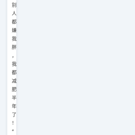
别
人
都
嫌
我
胖
，
我
都
减
肥
半
年
了
！
”