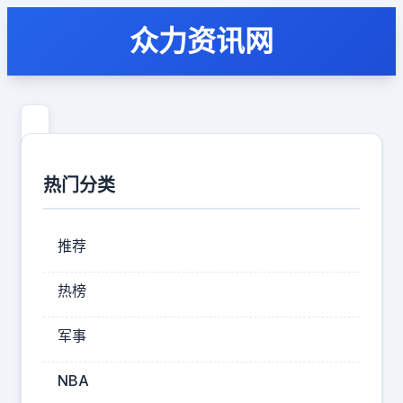
众力资讯网
大
姐
热门分类
由
于
推荐
身
材
热榜
丰
军事
腴，
至
NBA
今