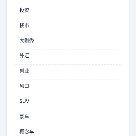
相
投资
亲
，
楼市
两
人
大咖秀
对
外汇
彼
此
创业
印
象
风口
都
不
SUV
错
。
豪车
那
概念车
位