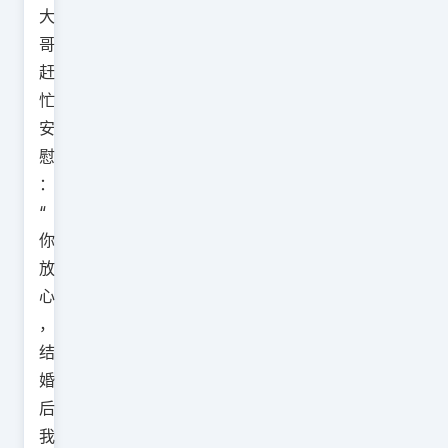
大
哥
赶
忙
安
慰
：
“
你
放
心
，
结
婚
后
我