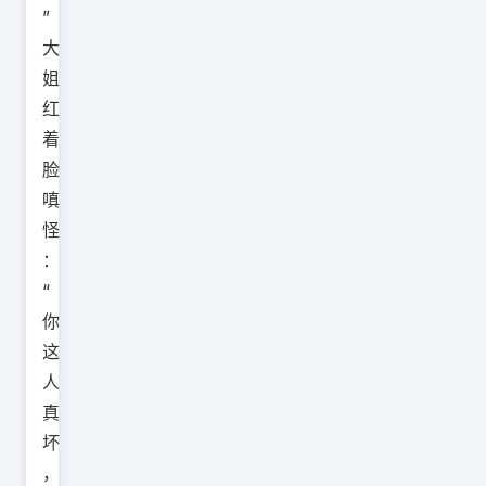
”
大
姐
红
着
脸
嗔
怪
：
“
你
这
人
真
坏
，