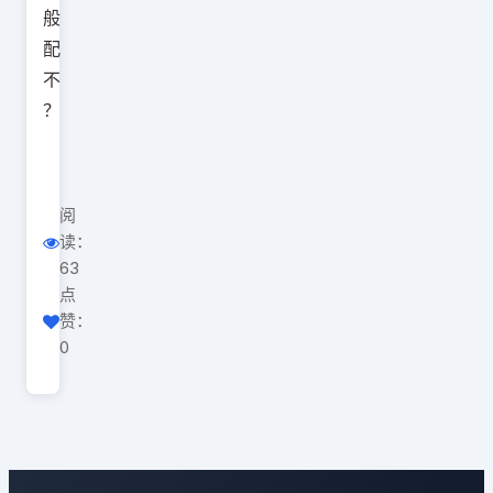
般
配
不
？
阅
读：
63
点
赞：
0