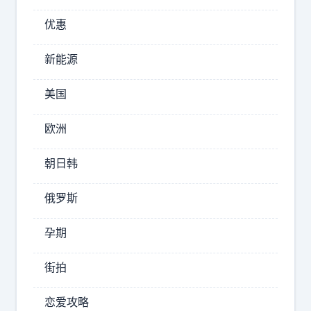
优惠
新能源
美国
欧洲
朝日韩
俄罗斯
孕期
街拍
恋爱攻略