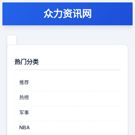
众力资讯网
【转
发
热门分类
分
享！
推荐
（新
华
热榜
网）
军事
NBA
2025-